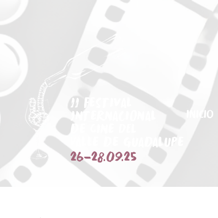
II Festival
Internacional
Inicio
de Cine DEL
Valle de Guadalupe
26
-
28.09.25