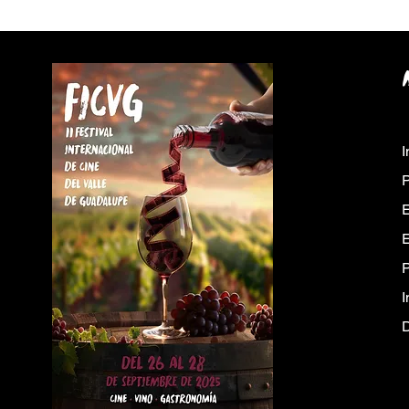
I
P
E
E
I
D